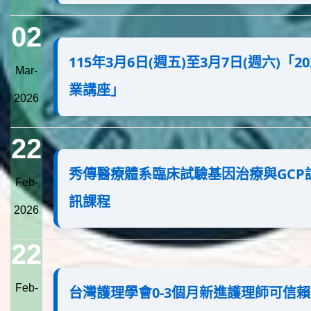
02
115年3月6日(週五)至3月7日(週六)「
Mar-
業講座」
2026
22
秀傳醫療體系臨床試驗基因治療與GCP
Feb-
訊課程
2026
22
Feb-
台灣護理學會0-3個月新進護理師可信