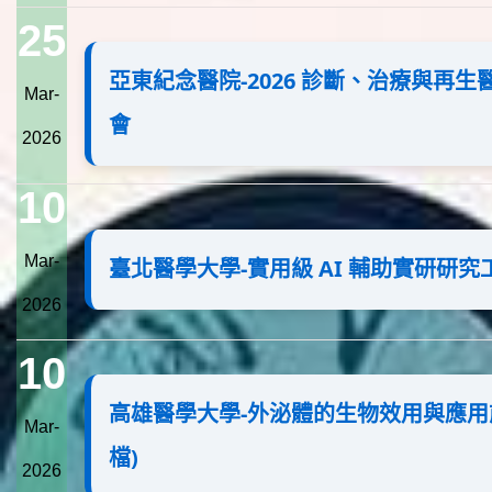
25
亞東紀念醫院-2026 診斷、治療與再
Mar-
會
2026
10
Mar-
臺北醫學大學-實用級 AI 輔助實研研究
2026
10
高雄醫學大學-外泌體的生物效用與應用
Mar-
檔)
2026